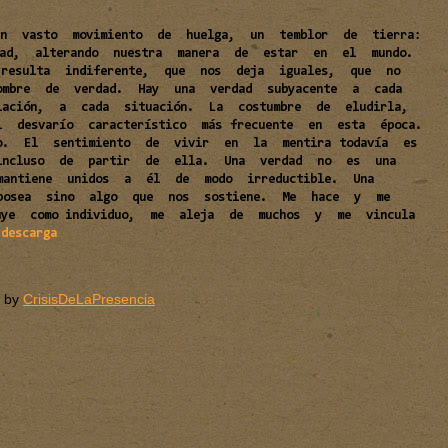
 un vasto movimiento de huelga, un temblor de tierra:
erdad, alterando nuestra manera de estar en el mundo.
s resulta indiferente, que nos deja iguales, que no
ombre de verdad. Hay una verdad subyacente a cada
ación, a cada situación. La costumbre de eludirla,
 desvarío característico más frecuente en esta época.
o. El sentimiento de vivir en la mentira todavía es
 incluso de partir de ella. Una verdad no es una
mantiene unidos a él de modo irreductible. Una
posea sino algo que nos sostiene. Me hace y me
uye como individuo, me aleja de muchos y me vincula
 descarga
by
CrisisDeLaPresencia